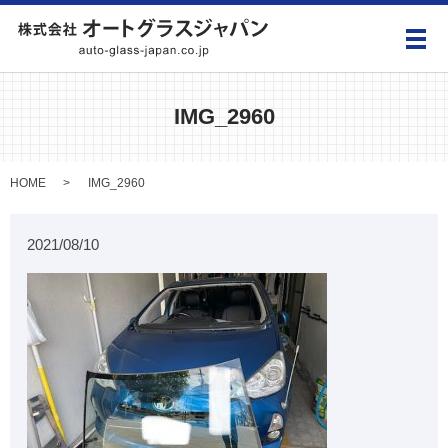
メ
IMG_2960
HOME
IMG_2960
2021/08/10