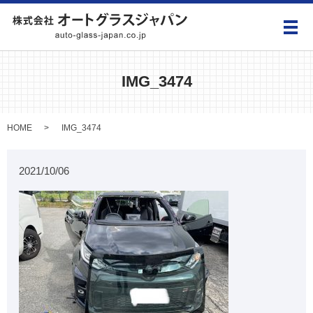
メ
IMG_3474
HOME
IMG_3474
2021/10/06