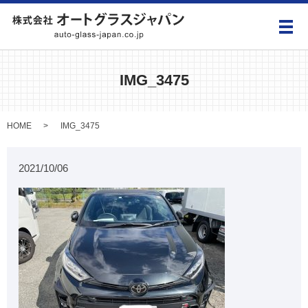
メ
IMG_3475
HOME
IMG_3475
2021/10/06