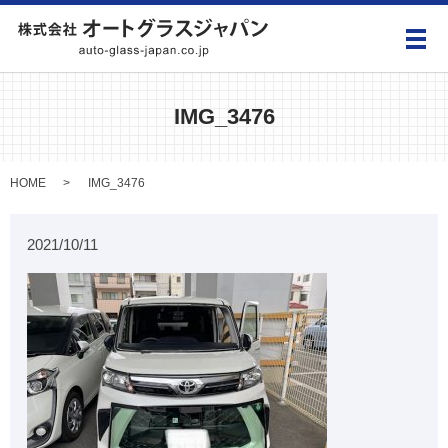
メ
IMG_3476
HOME
IMG_3476
2021/10/11