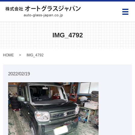
メ
IMG_4792
HOME
IMG_4792
2022/02/19