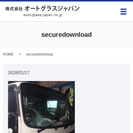
メ
securedownload
HOME
securedownload
2018/01/17