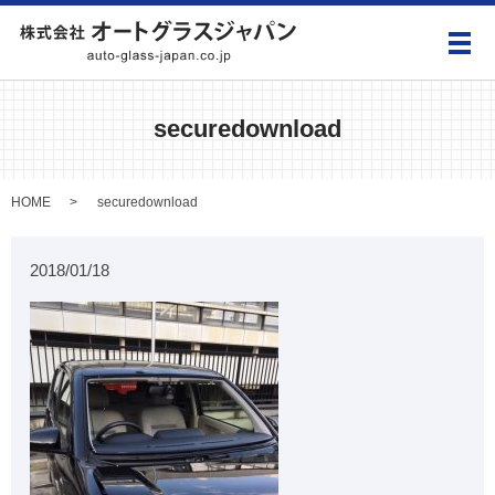
メ
securedownload
HOME
securedownload
2018/01/18