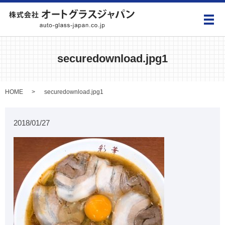
メ
securedownload.jpg1
HOME
securedownload.jpg1
2018/01/27