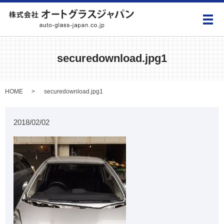
メ
securedownload.jpg1
HOME
securedownload.jpg1
2018/02/02