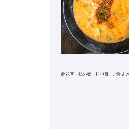
此花区 鶴の郷 担担麺。ご馳走