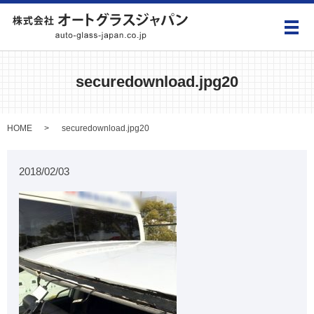
メ
securedownload.jpg20
HOME
securedownload.jpg20
2018/02/03