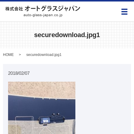
メ
securedownload.jpg1
HOME
securedownload.jpg1
2018/02/07