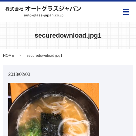
メ
securedownload.jpg1
HOME
securedownload.jpg1
2018/02/09