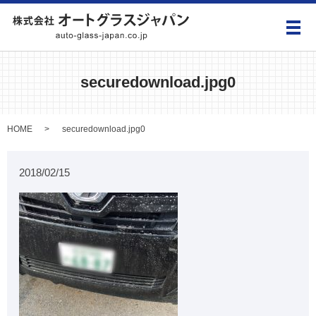
メ
securedownload.jpg0
HOME
securedownload.jpg0
2018/02/15