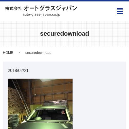
メ
securedownload
HOME
securedownload
2018/02/21