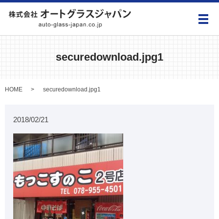
メ
securedownload.jpg1
HOME
securedownload.jpg1
2018/02/21