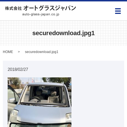
メ
securedownload.jpg1
HOME
securedownload.jpg1
2018/02/27