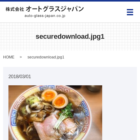
メ
securedownload.jpg1
HOME
securedownload.jpg1
2018/03/01