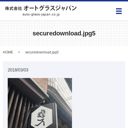
メ
securedownload.jpg5
HOME
securedownload.jpg5
2018/03/03