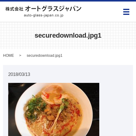
メ
securedownload.jpg1
HOME
securedownload.jpg1
2018/03/13