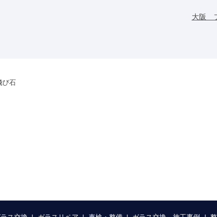
大阪 
飛び石
ガラス交換
ガラスリペア
車検・整備
ガラス交換 施工事例