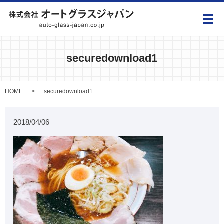
メ
securedownload1
HOME
securedownload1
2018/04/06