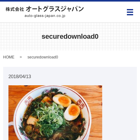
メ
securedownload0
HOME
securedownload0
2018/04/13