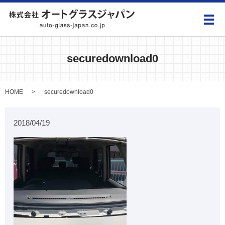
メ
securedownload0
HOME
securedownload0
2018/04/19