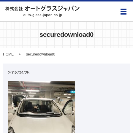
メ
securedownload0
HOME
securedownload0
2018/04/25