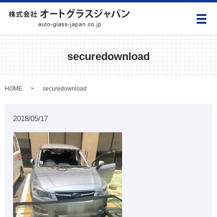
メ
securedownload
HOME
securedownload
2018/05/17