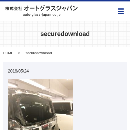
メ
securedownload
HOME
securedownload
2018/05/24