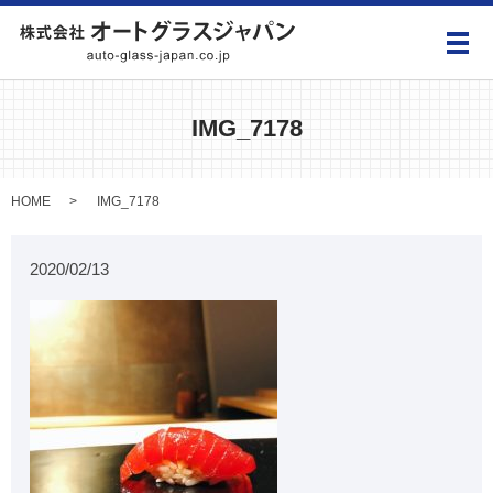
メ
IMG_7178
HOME
IMG_7178
2020/02/13