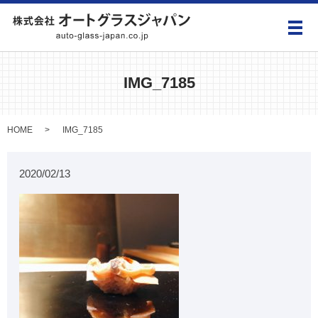
メ
IMG_7185
HOME
IMG_7185
2020/02/13