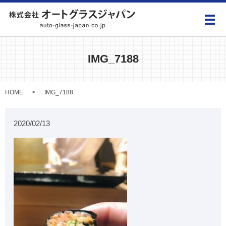
メ
IMG_7188
HOME
IMG_7188
2020/02/13