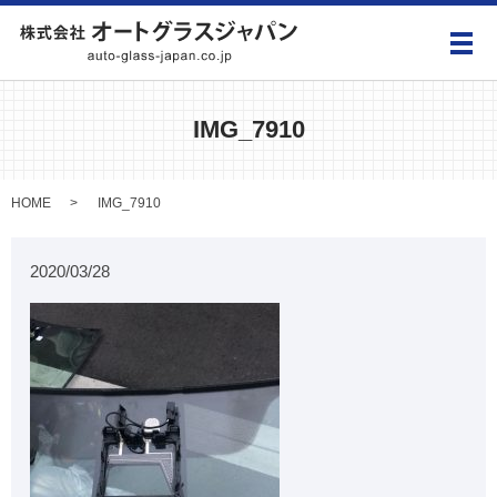
メ
IMG_7910
HOME
IMG_7910
2020/03/28