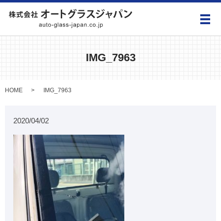
メ
IMG_7963
HOME
IMG_7963
2020/04/02