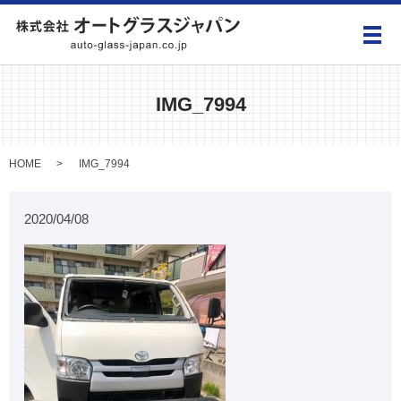
メ
IMG_7994
HOME
IMG_7994
2020/04/08