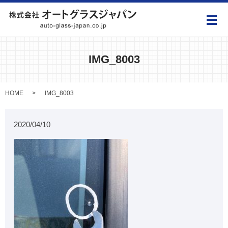
メ
IMG_8003
HOME
IMG_8003
2020/04/10