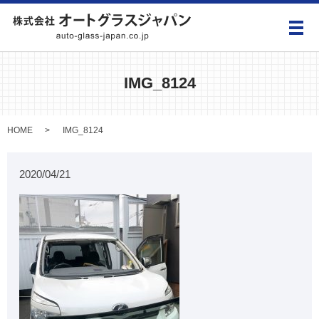
メ
IMG_8124
HOME
IMG_8124
2020/04/21