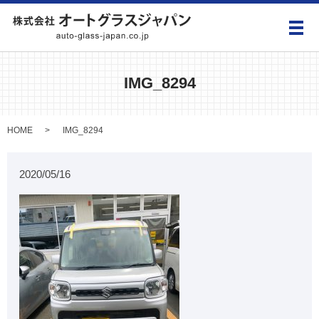
メ
IMG_8294
HOME
IMG_8294
2020/05/16