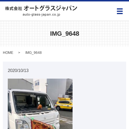
メ
IMG_9648
HOME
IMG_9648
2020/10/13