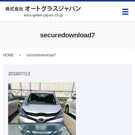
メ
securedownload7
HOME
securedownload7
2018/07/13