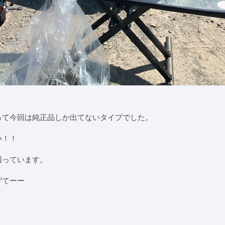
換
って今回は純正品しか出てないタイプでした。
い！！
困っています。
げてーー