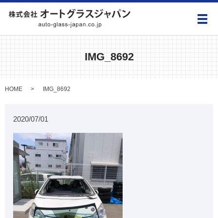
メ
IMG_8692
HOME
IMG_8692
2020/07/01