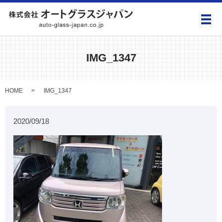
メ
IMG_1347
HOME
IMG_1347
2020/09/18