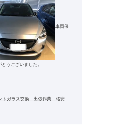
車両保
がとうございました。
ントガラス交換 出張作業 格安