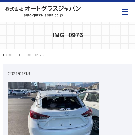
メ
IMG_0976
HOME
IMG_0976
2021/01/18