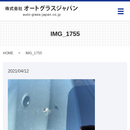
メ
IMG_1755
HOME
IMG_1755
2021/04/12