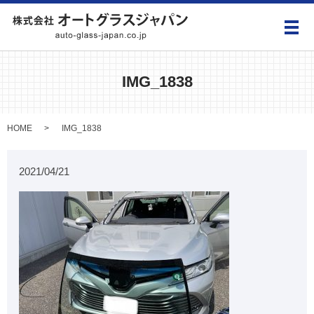
メ
IMG_1838
HOME
IMG_1838
2021/04/21