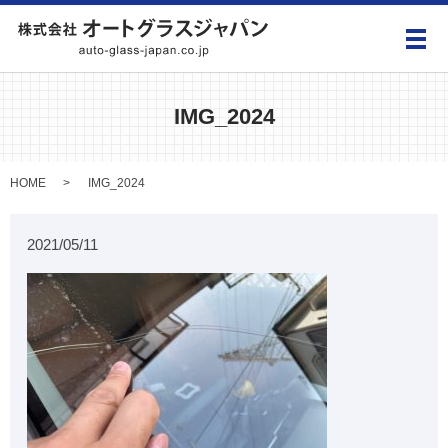
メ
IMG_2024
HOME
IMG_2024
2021/05/11