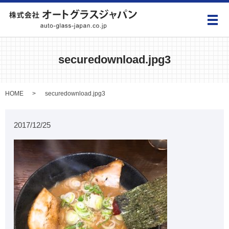
メ
securedownload.jpg3
HOME
securedownload.jpg3
2017/12/25