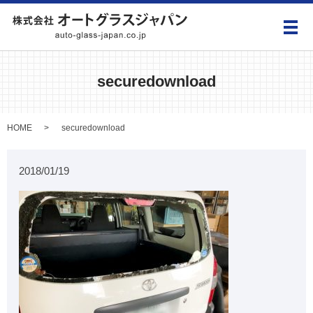
メ
securedownload
HOME
securedownload
2018/01/19