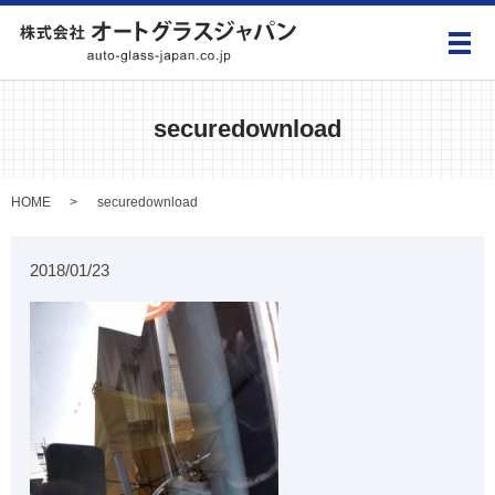
メ
securedownload
HOME
securedownload
2018/01/23