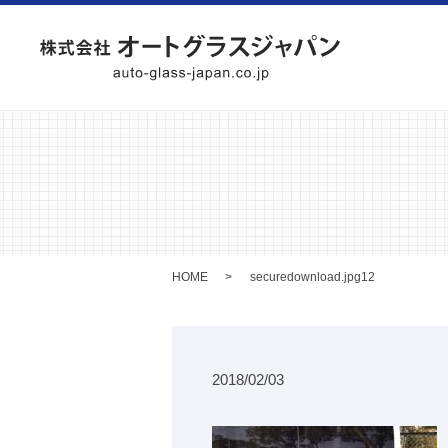
HOME
securedownload.jpg12
2018/02/03